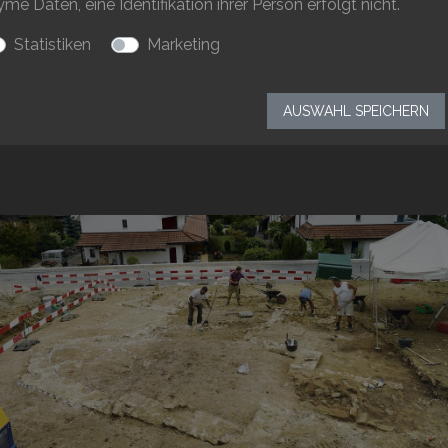
 Daten, eine Identifikation ihrer Person erfolgt nicht.
Statistiken
Marketing
‹‹
‹
1
2
3
›
››
AUSWAHL SPEICHERN