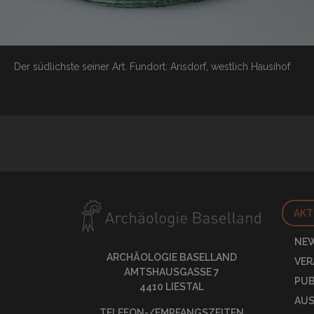
Der südlichste seiner Art.
Fundort: Arisdorf, westlich Hausihof
AKT
NE
ARCHÄOLOGIE BASELLAND
VE
AMTSHAUSGASSE 7
PUB
4410 LIESTAL
AU
TELEFON-/EMPFANGSZEITEN