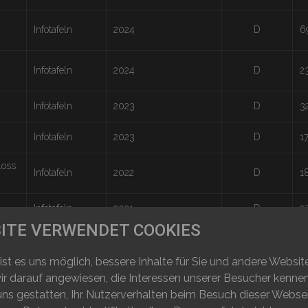
Infotafeln
2024
D
6
Infotafeln
2024
D
2
Infotafeln
2023
D
3
Infotafeln
2023
D
1
loss
Infotafeln
2022
D
1
Infotafeln
2021
D
2
ITE VERWENDET COOKIES
Infotafeln
2021
D
4
 ist es uns möglich, bessere Inhalte für Sie und andere Websi
Infotafeln
2019
D
3
 wir darauf angewiesen, die Interessen unserer Besucher kenn
uns gestatten, Ihr Nutzerverhalten beim Besuch dieser Webse