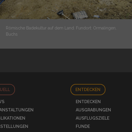
Römische Badekultur auf dem Land.
Fundort: Ormalingen,
Buchs
UELL
ENTDECKEN
WS
ENTDECKEN
RANSTALTUNGEN
AUSGRABUNGEN
LIKATIONEN
AUSFLUGSZIELE
SSTELLUNGEN
FUNDE