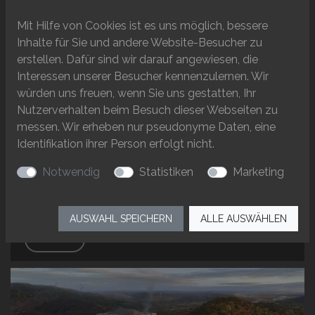
Mit Hilfe von Cookies ist es uns möglich, bessere
Inhalte für Sie und andere Website-Besucher zu
erstellen. Dafür sind wir darauf angewiesen, die
Muttenz erzählt - Drei spannende
Interessen unserer Besucher kennenzulernen. Wir
Hörrundgänge für Jung und Alt
würden uns freuen, wenn Sie uns gestatten, Ihr
Nutzerverhalten beim Besuch dieser Webseiten zu
Veranstaltungen
messen. Wir erheben nur pseudonyme Daten, eine
Was machte Ritter Werner von Homberg zum
Identifikation ihrer Person erfolgt nicht.
angehimmelten Idol für die Jugend des Mittelalters? Diese
und viele weitere Fragen werden ab sofort auf drei
Notwendig
Statistiken
Marketing
akustischen Zeitreisen in Muttenz…
AUSWAHL SPEICHERN
ALLE AUSWÄHLEN
WEITER