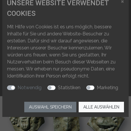
×
UNSERE WEBSITE VERWENDET
Der Faustkeil
Pratteln-Hohle
Altsteinzeit
WEI
COOKIES
von Pratteln
Gasse
Kultgefäss aus
Reinach,
Mit Hilfe von Cookies ist es uns möglich, bessere
Bronzezeit
WEI
der Grube
Langrüttiweg
Inhalte für Sie und andere Website-Besucher zu
erstellen. Dafür sind wir darauf angewiesen, die
Frisch aus der
Therwil,
Frühmittelalter
WEI
Interessen unserer Besucher kennenzulernen. Wir
Werkstatt
Benkenstrasse
würden uns freuen, wenn Sie uns gestatten, Ihr
Nutzerverhalten beim Besuch dieser Webseiten zu
‹‹
‹
1
2
3
4
5
...
7
8
›
››
messen. Wir erheben nur pseudonyme Daten, eine
Identifikation ihrer Person erfolgt nicht.
Notwendig
Statistiken
Marketing
AUSWAHL SPEICHERN
ALLE AUSWÄHLEN