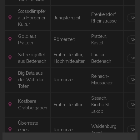
Stossdämpfer
Frenkendorf,
à la Horgener
Jungsteinzeit
WEI
Rheinstrasse
Kultur
Gold aus
Pratteln,
Römerzeit
WEI
Pratteln
Kästeli
Schreibgriffel
Frühmittelalter,
Lausen,
WEI
aus Bettenach
Hochmittelalter
Bettenach
Big Data aus
Reinach-
der Welt der
Römerzeit
WEI
Mausacker
Toten
Sissach,
Kostbare
Frühmittelalter
Kirche St.
WEI
Grabbeigaben
Jakob
Überreste
Waldenburg,
eines
Römerzeit
WEI
Areisli
Tempels?