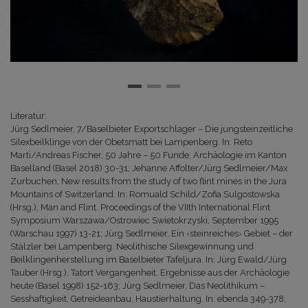
Literatur:
Jürg Sedlmeier, 7/Baselbieter Exportschlager – Die jungsteinzeitliche
Silexbeilklinge von der Obetsmatt bei Lampenberg. In: Reto
Marti/Andreas Fischer, 50 Jahre – 50 Funde, Archäologie im Kanton
Baselland (Basel 2018) 30-31; Jehanne Affolter/Jürg Sedlmeier/Max
Zurbuchen, New results from the study of two flint mines in the Jura
Mountains of Switzerland. In: Romuald Schild/Zofia Sulgostowska
(Hrsg.), Man and Flint. Proceedings of the VIIth International Flint
Symposium Warszawa/Ostrowiec Swietokrzyski, September 1995
(Warschau 1997) 13-21; Jürg Sedlmeier, Ein ‹steinreiches› Gebiet – der
Stälzler bei Lampenberg. Neolithische Silexgewinnung und
Beilklingenherstellung im Baselbieter Tafeljura. In: Jürg Ewald/Jürg
Tauber (Hrsg.), Tatort Vergangenheit. Ergebnisse aus der Archäologie
heute (Basel 1998) 152-163; Jürg Sedlmeier, Das Neolithikum –
Sesshaftigkeit, Getreideanbau, Haustierhaltung. In: ebenda 349-378;