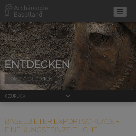
ENTDECKEN
HOME
ENTDECKEN
ZURÜCK
BASELBIETER EXPORTSCHLAGER
–
EINE JUNGSTEINZEITLICHE