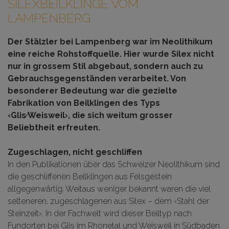
SILEXBEILKLINGE VOM
LAMPENBERG
Der Stälzler bei Lampenberg war im Neolithikum
eine reiche Rohstoffquelle. Hier wurde Silex nicht
nur in grossem Stil abgebaut, sondern auch zu
Gebrauchsgegenständen verarbeitet. Von
besonderer Bedeutung war die gezielte
Fabrikation von Beilklingen des Typs
‹Glis⁄Weisweil›, die sich weitum grosser
Beliebtheit erfreuten.
Zugeschlagen, nicht geschliffen
In den Publikationen über das Schweizer Neolithikum sind
die geschliffenen Beilklingen aus Felsgestein
allgegenwärtig. Weitaus weniger bekannt waren die viel
selteneren, zugeschlagenen aus Silex – dem ‹Stahl der
Steinzeit›. In der Fachwelt wird dieser Beiltyp nach
Fundorten bei Glis im Rhonetal und Weisweil in Südbaden