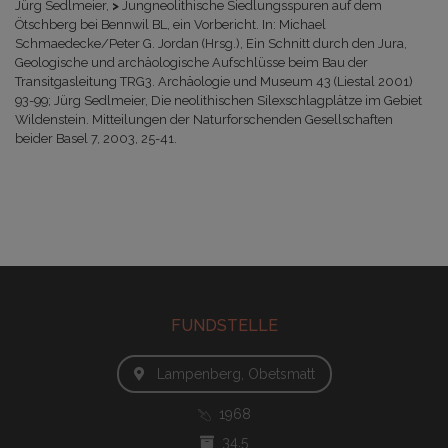
Jürg Sedlmeier,
>
Jungneolithische Siedlungsspuren auf dem
Ötschberg bei Bennwil BL, ein Vorbericht.
In: Michael
Schmaedecke/Peter G. Jordan (Hrsg.), Ein Schnitt durch den Jura,
Geologische und archäologische Aufschlüsse beim Bau der
Transitgasleitung TRG3. Archäologie und Museum 43 (Liestal 2001)
93-99; Jürg Sedlmeier, Die neolithischen Silexschlagplätze im Gebiet
Wildenstein. Mitteilungen der Naturforschenden Gesellschaften
beider Basel 7, 2003, 25-41.
FUNDSTELLE
Lampenberg, Obetsmatt
1968
34.5