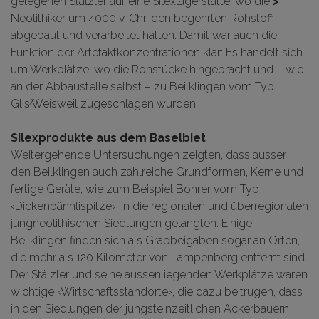
gelegenen Stälzler auf eine Silexlagerstätte, wo
die
>
Neolithiker
um 4000 v. Chr. den begehrten Rohstoff
abgebaut und verarbeitet hatten. Damit war auch die
Funktion der Artefaktkonzentrationen klar: Es handelt sich
um Werkplätze, wo die Rohstücke hingebracht und – wie
an der Abbaustelle selbst – zu Beilklingen vom Typ
Glis⁄Weisweil zugeschlagen wurden.
Silexprodukte aus dem Baselbiet
Weitergehende Untersuchungen zeigten, dass ausser
den Beilklingen auch zahlreiche Grundformen, Kerne und
fertige Geräte, wie zum Beispiel Bohrer vom Typ
‹Dickenbännlispitze›, in die regionalen und überregionalen
jungneolithischen Siedlungen gelangten. Einige
Beilklingen finden sich als Grabbeigaben sogar an Orten,
die mehr als 120 Kilometer von Lampenberg entfernt sind.
Der Stälzler und seine aussenliegenden Werkplätze waren
wichtige ‹Wirtschaftsstandorte›, die dazu beitrugen, dass
in den Siedlungen der jungsteinzeitlichen Ackerbauern