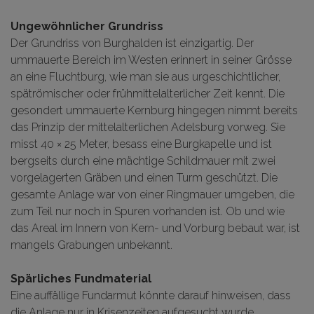
Ungewöhnlicher Grundriss
Der Grundriss von Burghalden ist einzigartig. Der
ummauerte Bereich im Westen erinnert in seiner Grösse
an eine Fluchtburg, wie man sie aus urgeschichtlicher,
spätrömischer oder frühmittelalterlicher Zeit kennt. Die
gesondert ummauerte Kernburg hingegen nimmt bereits
das Prinzip der mittelalterlichen Adelsburg vorweg. Sie
misst 40 × 25 Meter, besass eine Burgkapelle und ist
bergseits durch eine mächtige Schildmauer mit zwei
vorgelagerten Gräben und einen Turm geschützt. Die
gesamte Anlage war von einer Ringmauer umgeben, die
zum Teil nur noch in Spuren vorhanden ist. Ob und wie
das Areal im Innern von Kern- und Vorburg bebaut war, ist
mangels Grabungen unbekannt.
Spärliches Fundmaterial
Eine auffällige Fundarmut könnte darauf hinweisen, dass
die Anlage nur in Krisenzeiten aufgesucht wurde.