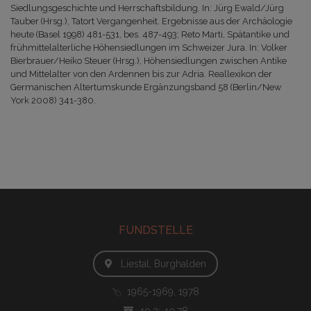
Siedlungsgeschichte und Herrschaftsbildung. In: Jürg Ewald/Jürg
Tauber (Hrsg.), Tatort Vergangenheit. Ergebnisse aus der Archäologie
heute (Basel 1998) 481-531, bes. 487-493; Reto Marti, Spätantike und
frühmittelalterliche Höhensiedlungen im Schweizer Jura. In: Volker
Bierbrauer/Heiko Steuer (Hrsg.), Höhensiedlungen zwischen Antike
und Mittelalter von den Ardennen bis zur Adria. Reallexikon der
Germanischen Altertumskunde Ergänzungsband 58 (Berlin/New
York 2008) 341-380.
FUNDSTELLE
Liestal, Burghalden
1965-1969, 1978
40.3; 40.78