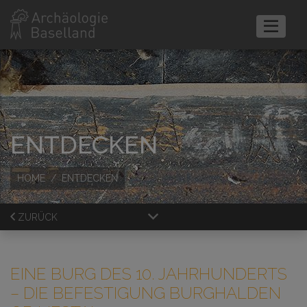
ENTDECKEN
HOME
ENTDECKEN
ZURÜCK
EINE BURG DES 10. JAHRHUNDERTS
– DIE BEFESTIGUNG BURGHALDEN