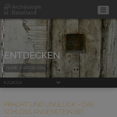
ENTDECKEN
HOME
ENTDECKEN
ZURÜCK
PRACHT UND UNGLÜCK
– DAS
SCHLOSS ANGENSTEIN BEI