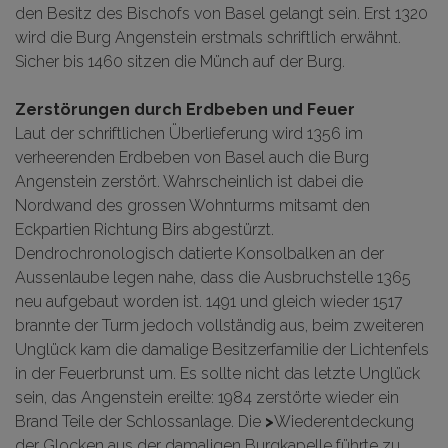
den Besitz des Bischofs von Basel gelangt sein. Erst 1320
wird die Burg Angenstein erstmals schriftlich erwähnt.
Sicher bis 1460 sitzen die Münch auf der Burg.
Zerstörungen durch Erdbeben und Feuer
Laut der schriftlichen Überlieferung wird 1356 im
verheerenden Erdbeben von Basel auch die Burg
Angenstein zerstört. Wahrscheinlich ist dabei die
Nordwand des grossen Wohnturms mitsamt den
Eckpartien Richtung Birs abgestürzt.
Dendrochronologisch datierte Konsolbalken an der
Aussenlaube legen nahe, dass die Ausbruchstelle 1365
neu aufgebaut worden ist. 1491 und gleich wieder 1517
brannte der Turm jedoch vollständig aus, beim zweiteren
Unglück kam die damalige Besitzerfamilie der Lichtenfels
in der Feuerbrunst um. Es sollte nicht das letzte Unglück
sein, das Angenstein ereilte: 1984 zerstörte wieder ein
Brand Teile der Schlossanlage. Die
>
Wiederentdeckung
der Glocken
aus der damaligen Burgkapelle führte zu