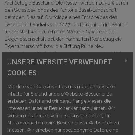
Archäologie Baselland. Die Kosten werden zu 50% durch
den Swisslos-Fonds des Kantons Basel-Landschaft
getragen. Dies auf Grundlage eines Entscheides des
Baselbieter Landrats von 2007, die Burgruinen im Kanton
für die Nachwelt zu erhalten. Weitere 25% steuert die
Eidgenossenschaft bei, den namhaften Restbetrag die
Eigentümerschaft bzw. die Stiftung Ruine Neu
Schauenburg. Die Arbeiten werden zudem unterstützt
×
durch die Gemeinde Frenkendorf. Ein wichtiges
UNSERE WEBSITE VERWENDET
Augenmerk gilt auch der Erhaltung und Aufwertung des
COOKIES
Naturbiotops auf der Ruine.
Mit Hilfe von Cookies ist es uns möglich, bessere
Inhalte für Sie und andere Website-Besucher zu
erstellen. Dafür sind wir darauf angewiesen, die
Interessen unserer Besucher kennenzulernen. Wir
würden uns freuen, wenn Sie uns gestatten, Ihr
Nutzerverhalten beim Besuch dieser Webseiten zu
messen. Wir erheben nur pseudonyme Daten, eine