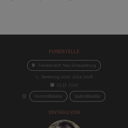
FUNDSTELLE
Frenkendorf, Neu Schauenburg
Sanierung 2020, 2024-2026
23.37; 23.47
Hochmittelalter
Spätmittelalter
EINTRAG VON