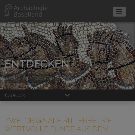
ENTDECKEN
HOME
ENTDECKEN
ZURÜCK
ZWEI ORIGINALE RITTERHELME
–
WERTVOLLE FUNDE AUS DEM