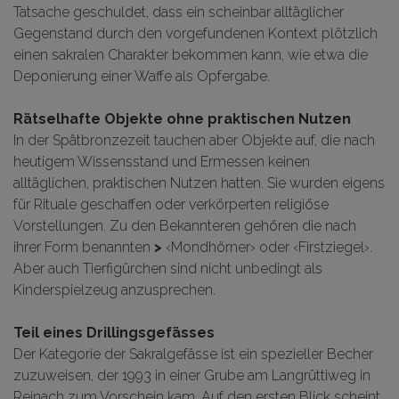
Tatsache geschuldet, dass ein scheinbar alltäglicher
Gegenstand durch den vorgefundenen Kontext plötzlich
einen sakralen Charakter bekommen kann, wie etwa die
Deponierung einer Waffe als Opfergabe.
Rätselhafte Objekte ohne praktischen Nutzen
In der Spätbronzezeit tauchen aber Objekte auf, die nach
heutigem Wissensstand und Ermessen keinen
alltäglichen, praktischen Nutzen hatten. Sie wurden eigens
für Rituale geschaffen oder verkörperten religiöse
Vorstellungen. Zu den Bekannteren gehören die nach
ihrer Form benannten
>
‹Mondhörner› oder ‹Firstziegel›.
Aber auch Tierfigürchen sind nicht unbedingt als
Kinderspielzeug anzusprechen.
Teil eines Drillingsgefässes
Der Kategorie der Sakralgefässe ist ein spezieller Becher
zuzuweisen, der 1993 in einer Grube am Langrüttiweg in
Reinach zum Vorschein kam. Auf den ersten Blick scheint