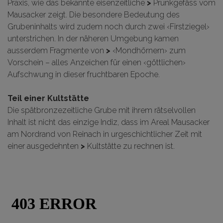
Praxis, wie
das bekannte eisenzeitliche
>
Prunkgefäss vom
Mausacker
zeigt. Die besondere Bedeutung des
Grubeninhalts wird zudem noch durch zwei ‹Firstziegel›
unterstrichen. In der näheren Umgebung kamen
ausserdem
Fragmente von
>
‹Mondhörnern› zum
Vorschein
– alles Anzeichen für einen ‹göttlichen›
Aufschwung in dieser fruchtbaren Epoche.
Teil einer Kultstätte
Die spätbronzezeitliche Grube mit ihrem rätselvollen
Inhalt ist nicht das einzige Indiz, dass im Areal Mausacker
am Nordrand von Reinach in urgeschichtlicher Zeit
mit
einer ausgedehnten
>
Kultstätte
zu rechnen ist.