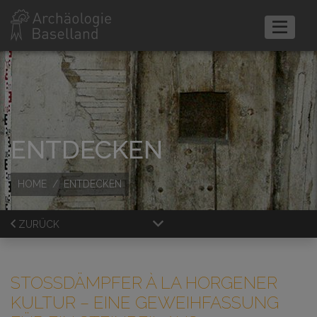
ENTDECKEN
HOME
ENTDECKEN
ZURÜCK
STOSSDÄMPFER À LA HORGENER
KULTUR
– EINE GEWEIHFASSUNG