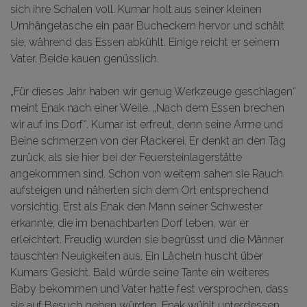
sich ihre Schalen voll. Kumar holt aus seiner kleinen
Umhängetasche ein paar Bucheckern hervor und schält
sie, während das Essen abkühlt. Einige reicht er seinem
Vater. Beide kauen genüsslich.
„Für dieses Jahr haben wir genug Werkzeuge geschlagen“
meint Enak nach einer Weile. „Nach dem Essen brechen
wir auf ins Dorf“. Kumar ist erfreut, denn seine Arme und
Beine schmerzen von der Plackerei. Er denkt an den Tag
zurück, als sie hier bei der Feuersteinlagerstätte
angekommen sind. Schon von weitem sahen sie Rauch
aufsteigen und näherten sich dem Ort entsprechend
vorsichtig. Erst als Enak den Mann seiner Schwester
erkannte, die im benachbarten Dorf leben, war er
erleichtert. Freudig wurden sie begrüsst und die Männer
tauschten Neuigkeiten aus. Ein Lächeln huscht über
Kumars Gesicht. Bald würde seine Tante ein weiteres
Baby bekommen und Vater hatte fest versprochen, dass
sie auf Besuch gehen würden. Enak wühlt unterdessen