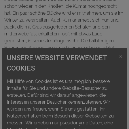
schon wieder in den Knollen, die Kumar hochgebracht
hat. Ein paar schöne Stücke wird er mitnehmen, um sie im
Winter zu verarbeiten. Auch Kumar erhebt sich nun und
packt die mit Gras ausgeriebenen Schalen und den
mittlerweile fast erkalteten Topf, mit etwas Laub
gepolstert, in seine Umhängetasche. Die halbfertigen
Bohrer und Klingen, die er und sein Vater hergerichtet
hatten, legt er in den kleineren Beutel. Enak hat in der
×
UNSERE WEBSITE VERWENDET
Zwischenzeit
die grossen
>
Beile
und die besten
COOKIES
Rohknollen eingepackt, und ohne viele Worte zu verlieren,
machen sie sich auf den Heimweg.
Mit Hilfe von Cookies ist es uns möglich, bessere
Inhalte für Sie und andere Website-Besucher zu
erstellen. Dafür sind wir darauf angewiesen, die
Interessen unserer Besucher kennenzulernen. Wir
würden uns freuen, wenn Sie uns gestatten, Ihr
Nutzerverhalten beim Besuch dieser Webseiten zu
messen. Wir erheben nur pseudonyme Daten, eine