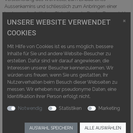
Aussenkamins und schliesslich zum Anbringen einer
Laube an der östlichen Giebelfassade. Da das Bauprojekt
×
am Hollenweg 1 aktuell stagniert, lässt sich weiterhin
UNSERE WEBSITE VERWENDET
hoffen, dass dieser historisch wertvolle Bau mit dem für
COOKIES
den Kanton Basel-Landschaft einzigartigen ‹Stock› dem
Abriss doch noch entkommt.
Mit Hilfe von Cookies ist es uns möglich, bessere
Inhalte für Sie und andere Website-Besucher zu
erstellen. Dafür sind wir darauf angewiesen, die
Interessen unserer Besucher kennenzulernen. Wir
würden uns freuen, wenn Sie uns gestatten, Ihr
Nutzerverhalten beim Besuch dieser Webseiten zu
messen. Wir erheben nur pseudonyme Daten, eine
Identifikation ihrer Person erfolgt nicht.
Notwendig
Statistiken
Marketing
AUSWAHL SPEICHERN
ALLE AUSWÄHLEN