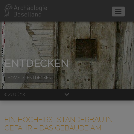
ENTDECKEN
HOME
ENTDECKEN
ZURÜCK
EIN HOCHFIRSTSTÄNDERBAU IN
GEFAHR
– DAS GEBÄUDE AM