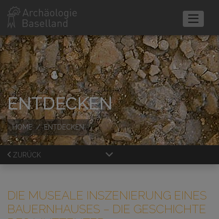
ENTDECKEN
HOME
ENTDECKEN
ZURÜCK
DIE MUSEALE INSZENIERUNG EINES
BAUERNHAUSES
– DIE GESCHICHTE