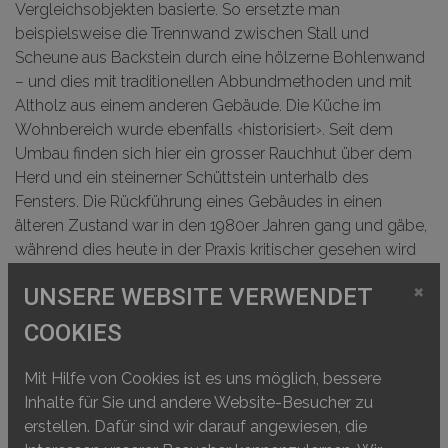
Vergleichsobjekten basierte. So ersetzte man
beispielsweise die Trennwand zwischen Stall und
Scheune aus Backstein durch eine hölzerne Bohlenwand
– und dies mit traditionellen Abbundmethoden und mit
Altholz aus einem anderen Gebäude. Die Küche im
Wohnbereich wurde ebenfalls ‹historisiert›. Seit dem
Umbau finden sich hier ein grosser Rauchhut über dem
Herd und ein steinerner Schüttstein unterhalb des
Fensters. Die Rückführung eines Gebäudes in einen
älteren Zustand war in den 1980er Jahren gang und gäbe,
während dies heute in der Praxis kritischer gesehen wird
und nur nach sorgfältiger Abwägung erfolgt.
×
UNSERE WEBSITE VERWENDET
Nichtsdestotrotz sind Rekonstruktionen bis heute oft
fester Bestandteil für museale Inszenierungen. Das
COOKIES
Beispiel des Bauernhausmuseums Muttenz zeigt
allerdings auch deutlich die Gefahr von solchen
Mit Hilfe von Cookies ist es uns möglich, bessere
Massnahmen und die in der Konsequenz veränderte
Inhalte für Sie und andere Website-Besucher zu
Wahrnehmung eines Bauwerks: Während kurz nach dem
erstellen. Dafür sind wir darauf angewiesen, die
Umbau noch allgemein bekannt war, was original ist und