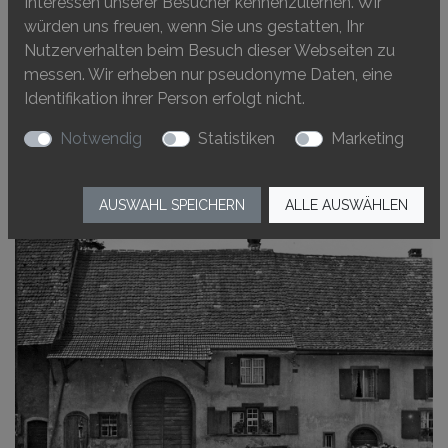
Interessen unserer Besucher kennenzulernen. Wir
was nicht, war dies 40 Jahre später schon schwieriger zu
würden uns freuen, wenn Sie uns gestatten, Ihr
ermitteln. Das typische Bauernhaus aus dem 17.
Nutzerverhalten beim Besuch dieser Webseiten zu
Jahrhundert wurde durch die Umbaumassnahmen der
messen. Wir erheben nur pseudonyme Daten, eine
1980er Jahre wieder mit zeittypischen Einbauten
Identifikation ihrer Person erfolgt nicht.
ausgestattet – und somit für die Vermittlung noch ein
wenig typischer gemacht.
Notwendig
Statistiken
Marketing
AUSWAHL SPEICHERN
ALLE AUSWÄHLEN