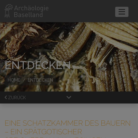
ENTDECKEN
HOME
ENTDECKEN
ZURÜCK
EINE SCHATZKAMMER DES BAUERN
– EIN SPÄTGOTISCHER