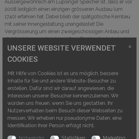
Aussergewöhnlich am Lupsinger Speicher ist, dass er vor
2008 lediglich einen einzigen grösseren Ausbau (um
1740) erfahren hat. Dabei blieb der spätgotische Kernbau
mit seiner Innengestaltung unangetastet! Die
Vergrösserung um einen zweigeschossigen Anbau und
die Vereinigung unter demselben First bedingte jedoch
×
die Aufstockung des Kernbaus. Der Einbau eines Kamins
UNSERE WEBSITE VERWENDET
sowie ein zusätzlicher Rauchabzug lassen vermuten, dass
COOKIES
der ebenerdige neue Keller als Werkraum genutzt wurde.
In einem kleineren Umbau – eventuell 1921 – wurden die
Mit Hilfe von Cookies ist es uns möglich, bessere
meisten Fenster des Anbaus auffällig vergrössert und die
Inhalte für Sie und andere Website-Besucher zu
offene Seite des ersten Obergeschosses zugemauert. Er
erstellen. Dafür sind wir darauf angewiesen, die
diente nun womöglich als Webzimmer oder zusätzlicher
Interessen unserer Besucher kennenzulernen. Wir
Wohnraum.
würden uns freuen, wenn Sie uns gestatten, Ihr
Nutzerverhalten beim Besuch dieser Webseiten zu
messen. Wir erheben nur pseudonyme Daten, eine
Identifikation ihrer Person erfolgt nicht.
Notwendig
Statistiken
Marketing