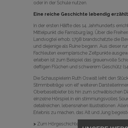
oder in der Schule nutzen.
Eine reiche Geschichte lebendig erzählt
In der ersten Hälfte des 14. Jahrhunderts erri
Mittelpunkt die Farnsburg lag. Über die Freiher
Landvogtei erhob. 1798 brandschatzte die Bev
und diejenige als Ruine begann. Aus dieser ru
Fachleuten exemplarische Zeitpunkte ausgewäh
erleben ist zum Beispiel das grauenvolle Schi
deftigen Flüchen und schwerem Geschütz (144
Die Schauspielerin Ruth Oswalt leiht den Stü
Stimmbeiträge von elf weiteren Darstellerinne
Oberbaselbieter bis hin zum schwäbischen Dial
einzelne Hörspiel in ein stimmungsvolles Sound
detailreichen, lebensnahen Illustrationen. All
Erlebnis zu machen, das Alt und Jung begeiste
>
Zum Hörgeschichten-Portal