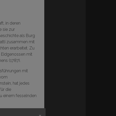
ft, in deren
e sie zur
Geschichte als Burg
Piatti zusammen mit
ten erarbeitet. Zu
ie Eidgenossen mit
ens (1787).
usführungen mit
 vom
stein, hat jedes
für die
 zu einem fesselnden
×