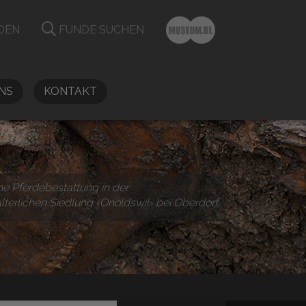
DEN
FUNDE SUCHEN
NS
KONTAKT
he Pferdebestattung in der
alterlichen Siedlung ‹Onoldswil› bei Oberdorf.