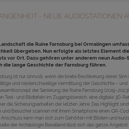
GANGENHEIT - NEUE AUDIOSTATIONEN 
-Landschaft die Ruine Farnsburg bei Ormalingen umfas
ichkeit übergeben. Nun erfolgte als letztes Element die
s vor Ort. Dazu gehören unter anderem neun Audio-St
 die lange Geschichte der Farnsburg führen.
nsburg ist nur sinnvoll, wenn die breite Bevölkerung deren Sin
elfältige und niederschwellige Vermittlung der Geschichte – un
samtkonzept der Sanierung der Ruine Farnsburg (2019–2023) 
Text- und Bildtafeln im Zugangsbereich, eine digitale 3D-Re
r die Sicherungsarbeiten der letzten Jahre. Das Highlight sind 
en und Besucher scannen mit ihrem Smartphone einen QR-Code, 
 Anschluss kann man sich zum Gehörten mit Bildern und kurze
eite der Archäologie Baselland
lässt sich das ganze Angebot