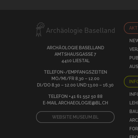
AKT
NE
ARCHÄOLOGIE BASELLAND
VE
AMTSHAUSGASSE 7
PUB
4410 LIESTAL
AU
TELEFON-/EMPFANGSZEITEN
MO/MI/FR 8.30 – 12.00
INF
DI/DO 8.30 – 12.00 UND 13.00 – 16.30
INF
TELEFON +41 61 552 50 88
E-MAIL
ARCHAEOLOGIE@BL.CH
LEH
BA
WEBSITE MUSEUM.BL
ARC
FOR
EP