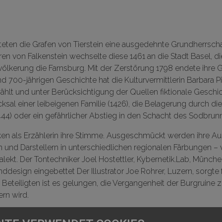
chteten die Grafen von Tierstein eine ausgedehnte Grundherrscha
ren von Falkenstein wechselte diese 1461 an die Stadt Basel, di
ölkerung die Farnsburg. Mit der Zerstörung 1798 endete ihre 
nd 700-jährigen Geschichte hat die Kulturvermittlerin Barbara 
lt und unter Berücksichtigung der Quellen fiktionale Geschich
cksal einer leibeigenen Familie (1426), die Belagerung durch d
4) oder ein gefährlicher Abstieg in den Schacht des Sodbrunn
cken als Erzählerin ihre Stimme. Ausgeschmückt werden ihre A
n und Darstellern in unterschiedlichen regionalen Färbungen –
ekt. Der Tontechniker Joel Hostettler, Kybernetik.Lab, München
design eingebettet Der Illustrator Joe Rohrer, Luzern, sorgte 
en Beteiligten ist es gelungen, die Vergangenheit der Burgruine
rn wird.