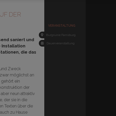
AUF DER
VERANSTALTUNG
Burgruine Farnsburg
send saniert und
Dauerveranstaltung
 Installation
ationen, die das
n und Zweck
d zwar möglichst an
gehört ein
konstruktion der
aber neun attraktiv
der sie in die
n Texten über die
 auch zu Hause